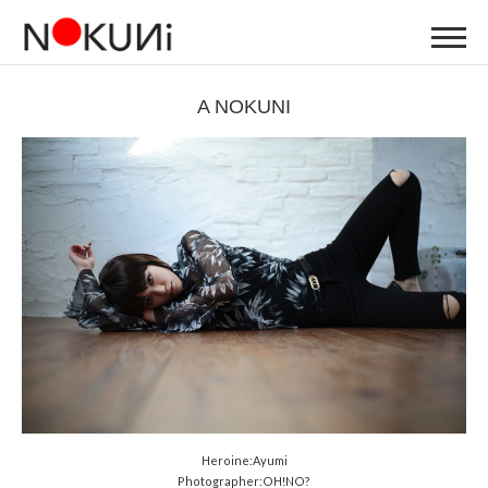
A NOKUNI
Heroine:Ayumi
Photographer:OH!NO?